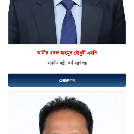
আমীর খসরু মাহমুদ চৌধুরী এমপি
মাননীয় মন্ত্রী, অর্থ মন্ত্রণালয়
চেয়ারম্যান