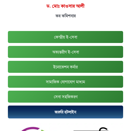
ড. মোঃ কাওসার আলী
কর কমিশনার
কেন্দ্রীয় ই-সেবা
অভ্যন্তরীণ ই-সেবা
ইনোভেশন কর্নার
সামাজিক যোগাযোগ মাধ্যম
সেবা সহজিকরণ
জরুরি হটলাইন