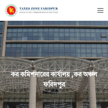
কর কমিশনারের কার্যালয় ,কর অঞ্চল
ফরিদপুর